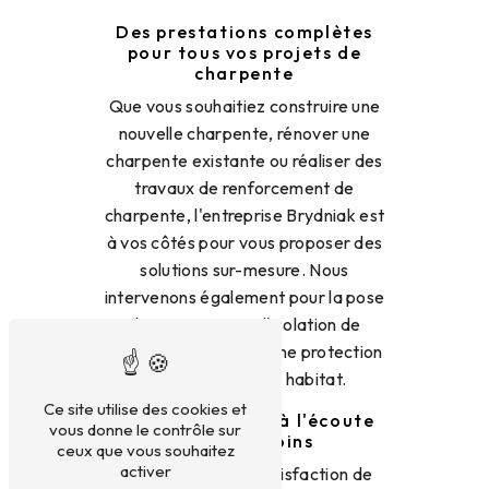
Des prestations complètes
pour tous vos projets de
charpente
Que vous souhaitiez construire une
nouvelle charpente, rénover une
charpente existante ou réaliser des
travaux de renforcement de
charpente, l'entreprise Brydniak est
à vos côtés pour vous proposer des
solutions sur-mesure. Nous
intervenons également pour la pose
de couverture et l'isolation de
toiture pour garantir une protection
optimale de votre habitat.
Ce site utilise des cookies et
Un service client à l'écoute
vous donne le contrôle sur
de vos besoins
ceux que vous souhaitez
activer
Chez Brydniak, la satisfaction de