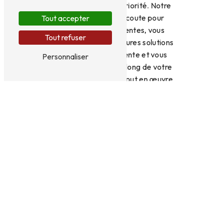
nos clients est notre priorité. Notre
équipe est à votre écoute pour
Tout accepter
comprendre vos attentes, vous
Tout refuser
conseiller sur les meilleures solutions
en matière de charpente et vous
Personnaliser
accompagner tout au long de votre
projet. Nous mettons tout en œuvre
pour vous garantir un résultat à la
hauteur de vos exigences.
Confiez vos projets de charpente à
l'entreprise Brydniak à La
Motte‑Servolex et bénéficiez d'un
travail de qualité réalisé par des
professionnels expérimentés et
passionnés. Contactez-nous dès
maintenant au 04 79 28 36 77 pour
obtenir un devis personnalisé et