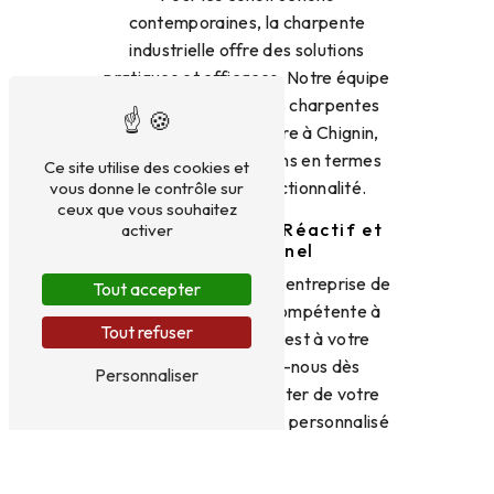
contemporaines, la charpente
industrielle offre des solutions
pratiques et efficaces. Notre équipe
conçoit et installe des charpentes
industrielles sur mesure à Chignin,
adaptées à vos besoins en termes
Ce site utilise des cookies et
de design et de fonctionnalité.
vous donne le contrôle sur
ceux que vous souhaitez
Un Service Client Réactif et
activer
Professionnel
Si vous recherchez une entreprise de
Tout accepter
charpente fiable et compétente à
Tout refuser
Chignin, BRYDNIAK est à votre
écoute. Contactez-nous dès
Personnaliser
aujourd'hui pour discuter de votre
projet, obtenir un devis personnalisé
ou planifier une intervention.
Nous sommes joignables par