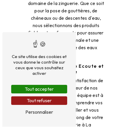
domaine de la zinguerie. Que ce soit
pour la pose de gouttières, de
chéneaux ou de descentes d'eau,
nous sélectionnons des produits
fiables et performants pour assurer
une étanchéité optimale et une
évacuation efficace des eaux
pluviales.
Ce site utilise des cookies et
vous donne le contrôle sur
Une Equipe à Votre Ecoute et
ceux que vous souhaitez
Réactive
activer
Chez BRYDNIAK, la satisfaction de
nos clients est au cœur de nos
Tout accepter
préoccupations. Notre équipe est à
Tout refuser
votre écoute pour comprendre vos
besoins, vous conseiller et vous
Personnaliser
accompagner tout au long de votre
projet de zinguerie à La
Motte‑Servolex. Réactive et