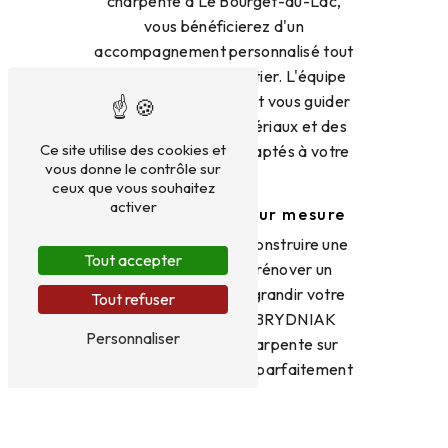
charpente à Le Bourget-du-Lac,
vous bénéficierez d'un
accompagnement personnalisé tout
au long de votre chantier. L'équipe
saura vous conseiller et vous guider
dans le choix des matériaux et des
Ce site utilise des cookies et
techniques les plus adaptés à votre
vous donne le contrôle sur
projet.
ceux que vous souhaitez
activer
Des réalisations sur mesure
Que vous souhaitiez construire une
Tout accepter
maison individuelle, rénover un
bâtiment ancien ou agrandir votre
Tout refuser
maison, l'entreprise BRYDNIAK
Personnaliser
saura réaliser une charpente sur
mesure qui s'intègrera parfaitement
à votre projet architectural à Le
Bourget-du-Lac.