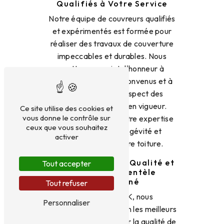
Qualifiés à Votre Service
Notre équipe de couvreurs qualifiés
et expérimentés est formée pour
réaliser des travaux de couverture
impeccables et durables. Nous
mettons un point d'honneur à
respecter les délais convenus et à
travailler dans le respect des
normes de sécurité en vigueur.
Ce site utilise des cookies et
vous donne le contrôle sur
Faites confiance à notre expertise
ceux que vous souhaitez
pour garantir la longévité et
activer
l'étanchéité de votre toiture.
Des Matériaux de Qualité et
Tout accepter
un Service Clientèle
Attentionné
Tout refuser
Chez BRYDNIAK, nous
Personnaliser
sélectionnons avec soin les meilleurs
matériaux pour assurer la qualité de