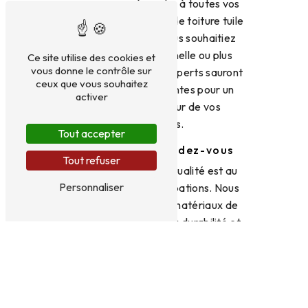
mesure pour répondre à toutes vos
exigences en matière de toiture tuile
à Chambéry. Que vous souhaitiez
une toiture traditionnelle ou plus
Ce site utilise des cookies et
vous donne le contrôle sur
contemporaine, nos experts sauront
ceux que vous souhaitez
s'adapter à vos attentes pour un
activer
résultat à la hauteur de vos
espérances.
Tout accepter
La qualité au rendez-vous
Tout refuser
Chez BRYDNIAK, la qualité est au
Personnaliser
cœur de nos préoccupations. Nous
veillons à utiliser des matériaux de
qualité pour garantir la durabilité et
la résistance de vos toitures en tuile.
Faites confiance à notre entreprise
pour des prestations fiables et
durables.