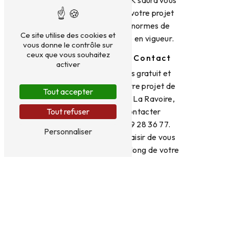
conseiller et réaliser votre projet
dans le respect des normes de
Ce site utilise des cookies et
qualité et de sécurité en vigueur.
vous donne le contrôle sur
ceux que vous souhaitez
Devis Gratuit et Contact
activer
Pour obtenir un devis gratuit et
personnalisé pour votre projet de
Tout accepter
toiture joint debout à La Ravoire,
n'hésitez pas à contacter
Tout refuser
BRYDNIAK au 04 79 28 36 77.
Personnaliser
L'équipe se fera un plaisir de vous
accompagner tout au long de votre
démarche, de la conception à la
réalisation de votre toiture.
Opter pour une toiture en joint
debout, c'est choisir la qualité, la
durabilité et l'esthétique pour votre