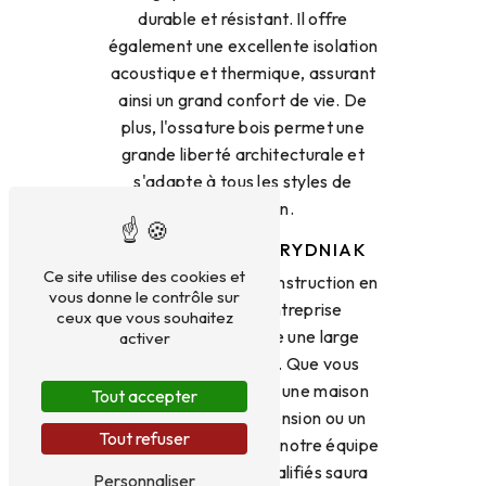
durable et résistant. Il offre
également une excellente isolation
acoustique et thermique, assurant
ainsi un grand confort de vie. De
plus, l'ossature bois permet une
grande liberté architecturale et
s'adapte à tous les styles de
construction.
Les services de BRYDNIAK
Ce site utilise des cookies et
Spécialisée dans la construction en
vous donne le contrôle sur
ossature bois, l'entreprise
ceux que vous souhaitez
BRYDNIAK propose une large
activer
gamme de services. Que vous
souhaitiez construire une maison
Tout accepter
individuelle, une extension ou un
Tout refuser
bâtiment commercial, notre équipe
de professionnels qualifiés saura
Personnaliser